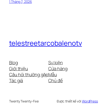
1 Tháng 7, 2026
telestreetarcobalenotv
Blog
Sự kiện
Giới thiệu
Cửa hàng
Câu hỏi thường gặp
Mẫu
Tác giả
Chủ đề
Twenty Twenty-Five
Được thiết kế với
WordPress