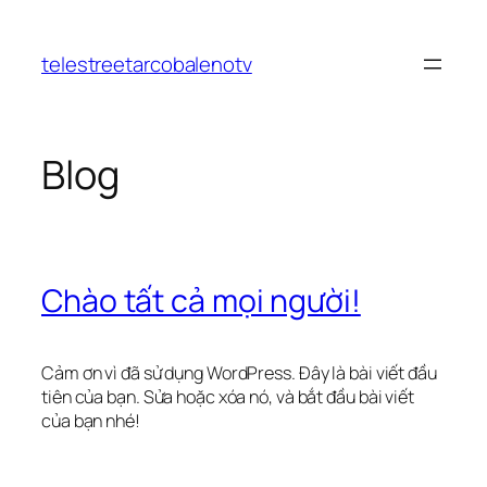
Chuyển
đến
telestreetarcobalenotv
phần
nội
dung
Blog
Chào tất cả mọi người!
Cảm ơn vì đã sử dụng WordPress. Đây là bài viết đầu
tiên của bạn. Sửa hoặc xóa nó, và bắt đầu bài viết
của bạn nhé!