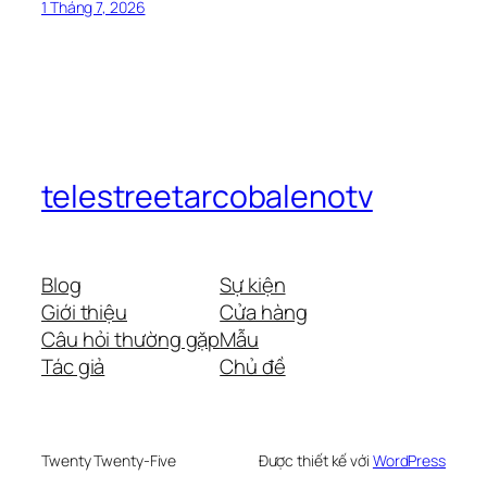
1 Tháng 7, 2026
telestreetarcobalenotv
Blog
Sự kiện
Giới thiệu
Cửa hàng
Câu hỏi thường gặp
Mẫu
Tác giả
Chủ đề
Twenty Twenty-Five
Được thiết kế với
WordPress