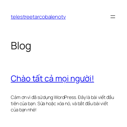
Chuyển
đến
telestreetarcobalenotv
phần
nội
dung
Blog
Chào tất cả mọi người!
Cảm ơn vì đã sử dụng WordPress. Đây là bài viết đầu
tiên của bạn. Sửa hoặc xóa nó, và bắt đầu bài viết
của bạn nhé!