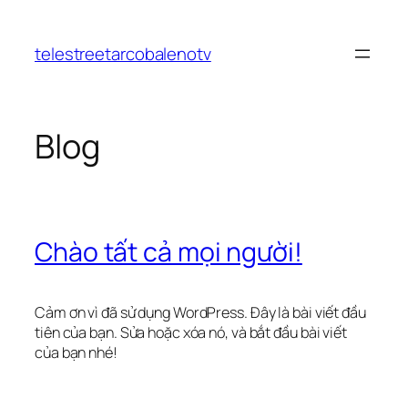
Chuyển
đến
telestreetarcobalenotv
phần
nội
dung
Blog
Chào tất cả mọi người!
Cảm ơn vì đã sử dụng WordPress. Đây là bài viết đầu
tiên của bạn. Sửa hoặc xóa nó, và bắt đầu bài viết
của bạn nhé!