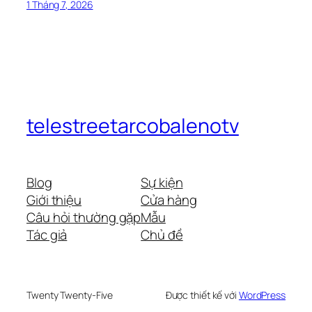
1 Tháng 7, 2026
telestreetarcobalenotv
Blog
Sự kiện
Giới thiệu
Cửa hàng
Câu hỏi thường gặp
Mẫu
Tác giả
Chủ đề
Twenty Twenty-Five
Được thiết kế với
WordPress