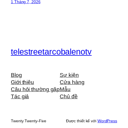
1 Tháng 7, 2026
telestreetarcobalenotv
Blog
Sự kiện
Giới thiệu
Cửa hàng
Câu hỏi thường gặp
Mẫu
Tác giả
Chủ đề
Twenty Twenty-Five
Được thiết kế với
WordPress