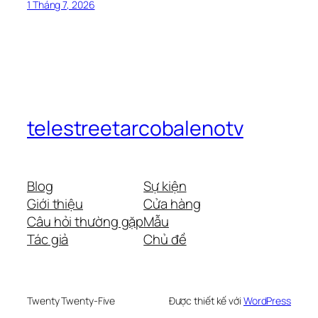
1 Tháng 7, 2026
telestreetarcobalenotv
Blog
Sự kiện
Giới thiệu
Cửa hàng
Câu hỏi thường gặp
Mẫu
Tác giả
Chủ đề
Twenty Twenty-Five
Được thiết kế với
WordPress