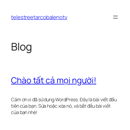
Chuyển
đến
telestreetarcobalenotv
phần
nội
dung
Blog
Chào tất cả mọi người!
Cảm ơn vì đã sử dụng WordPress. Đây là bài viết đầu
tiên của bạn. Sửa hoặc xóa nó, và bắt đầu bài viết
của bạn nhé!