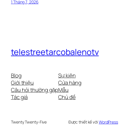
1 Tháng 7, 2026
telestreetarcobalenotv
Blog
Sự kiện
Giới thiệu
Cửa hàng
Câu hỏi thường gặp
Mẫu
Tác giả
Chủ đề
Twenty Twenty-Five
Được thiết kế với
WordPress