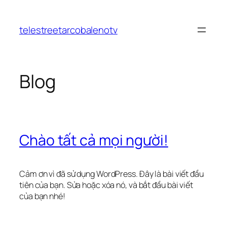
Chuyển
đến
telestreetarcobalenotv
phần
nội
dung
Blog
Chào tất cả mọi người!
Cảm ơn vì đã sử dụng WordPress. Đây là bài viết đầu
tiên của bạn. Sửa hoặc xóa nó, và bắt đầu bài viết
của bạn nhé!