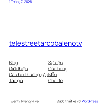
1 Tháng 7, 2026
telestreetarcobalenotv
Blog
Sự kiện
Giới thiệu
Cửa hàng
Câu hỏi thường gặp
Mẫu
Tác giả
Chủ đề
Twenty Twenty-Five
Được thiết kế với
WordPress