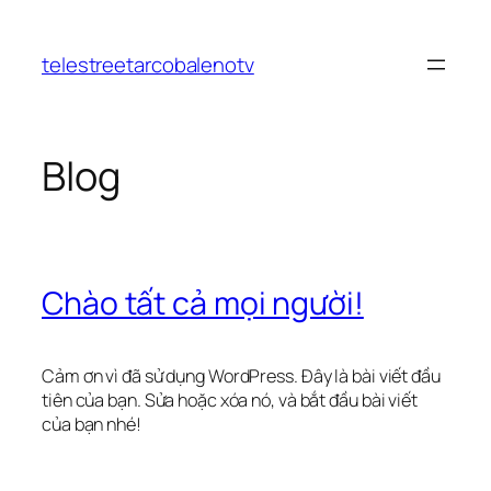
Chuyển
đến
telestreetarcobalenotv
phần
nội
dung
Blog
Chào tất cả mọi người!
Cảm ơn vì đã sử dụng WordPress. Đây là bài viết đầu
tiên của bạn. Sửa hoặc xóa nó, và bắt đầu bài viết
của bạn nhé!