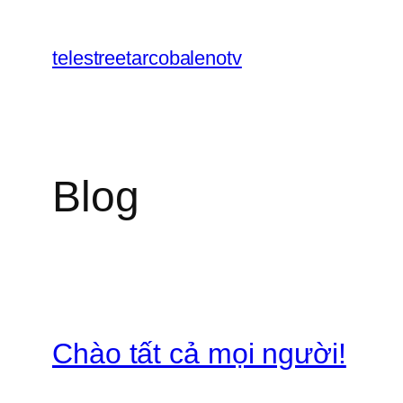
Chuyển
đến
telestreetarcobalenotv
phần
nội
dung
Blog
Chào tất cả mọi người!