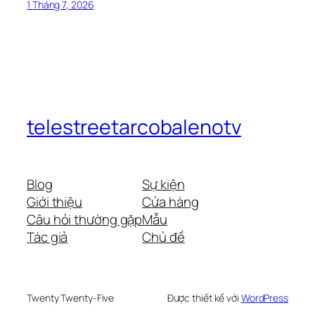
1 Tháng 7, 2026
telestreetarcobalenotv
Blog
Sự kiện
Giới thiệu
Cửa hàng
Câu hỏi thường gặp
Mẫu
Tác giả
Chủ đề
Twenty Twenty-Five
Được thiết kế với
WordPress