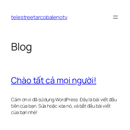
Chuyển
đến
telestreetarcobalenotv
phần
nội
dung
Blog
Chào tất cả mọi người!
Cảm ơn vì đã sử dụng WordPress. Đây là bài viết đầu
tiên của bạn. Sửa hoặc xóa nó, và bắt đầu bài viết
của bạn nhé!