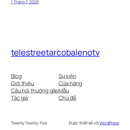
1 Tháng 7, 2026
telestreetarcobalenotv
Blog
Sự kiện
Giới thiệu
Cửa hàng
Câu hỏi thường gặp
Mẫu
Tác giả
Chủ đề
Twenty Twenty-Five
Được thiết kế với
WordPress