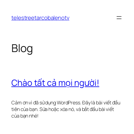
Chuyển
đến
telestreetarcobalenotv
phần
nội
dung
Blog
Chào tất cả mọi người!
Cảm ơn vì đã sử dụng WordPress. Đây là bài viết đầu
tiên của bạn. Sửa hoặc xóa nó, và bắt đầu bài viết
của bạn nhé!