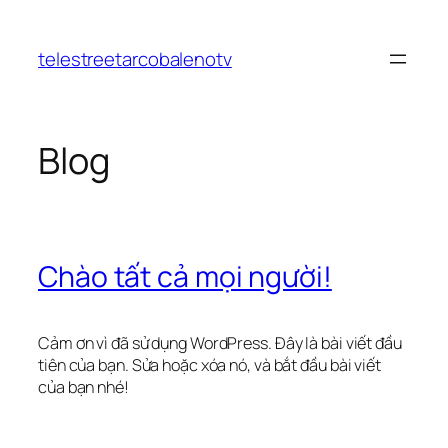
Chuyển
đến
telestreetarcobalenotv
phần
nội
dung
Blog
Chào tất cả mọi người!
Cảm ơn vì đã sử dụng WordPress. Đây là bài viết đầu
tiên của bạn. Sửa hoặc xóa nó, và bắt đầu bài viết
của bạn nhé!