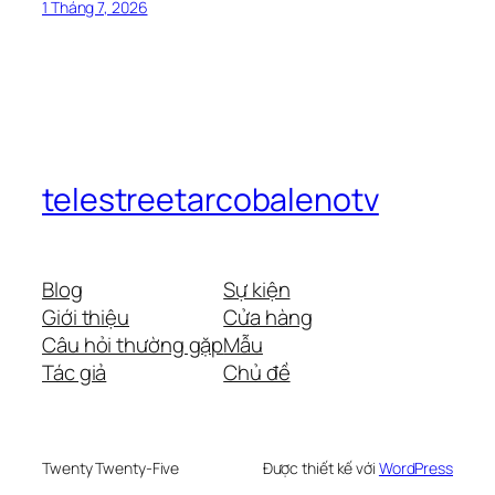
1 Tháng 7, 2026
telestreetarcobalenotv
Blog
Sự kiện
Giới thiệu
Cửa hàng
Câu hỏi thường gặp
Mẫu
Tác giả
Chủ đề
Twenty Twenty-Five
Được thiết kế với
WordPress