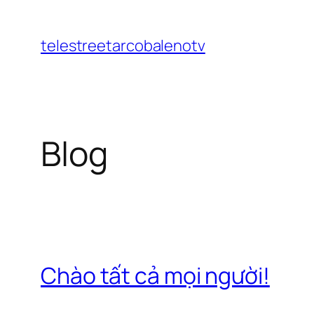
Chuyển
đến
telestreetarcobalenotv
phần
nội
dung
Blog
Chào tất cả mọi người!