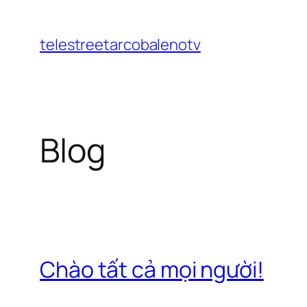
Chuyển
đến
telestreetarcobalenotv
phần
nội
dung
Blog
Chào tất cả mọi người!