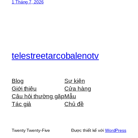
1 Tháng 7, 2026
telestreetarcobalenotv
Blog
Sự kiện
Giới thiệu
Cửa hàng
Câu hỏi thường gặp
Mẫu
Tác giả
Chủ đề
Twenty Twenty-Five
Được thiết kế với
WordPress