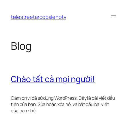
Chuyển
đến
telestreetarcobalenotv
phần
nội
dung
Blog
Chào tất cả mọi người!
Cảm ơn vì đã sử dụng WordPress. Đây là bài viết đầu
tiên của bạn. Sửa hoặc xóa nó, và bắt đầu bài viết
của bạn nhé!