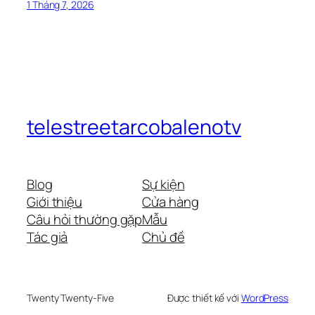
1 Tháng 7, 2026
telestreetarcobalenotv
Blog
Sự kiện
Giới thiệu
Cửa hàng
Câu hỏi thường gặp
Mẫu
Tác giả
Chủ đề
Twenty Twenty-Five
Được thiết kế với
WordPress