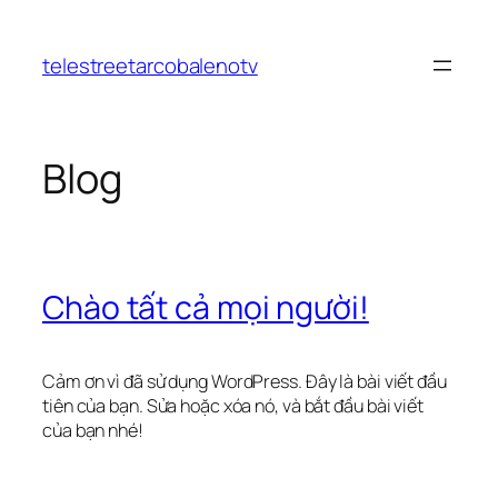
Chuyển
đến
telestreetarcobalenotv
phần
nội
dung
Blog
Chào tất cả mọi người!
Cảm ơn vì đã sử dụng WordPress. Đây là bài viết đầu
tiên của bạn. Sửa hoặc xóa nó, và bắt đầu bài viết
của bạn nhé!