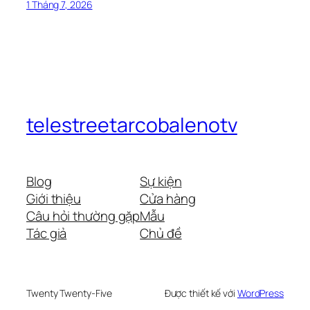
1 Tháng 7, 2026
telestreetarcobalenotv
Blog
Sự kiện
Giới thiệu
Cửa hàng
Câu hỏi thường gặp
Mẫu
Tác giả
Chủ đề
Twenty Twenty-Five
Được thiết kế với
WordPress