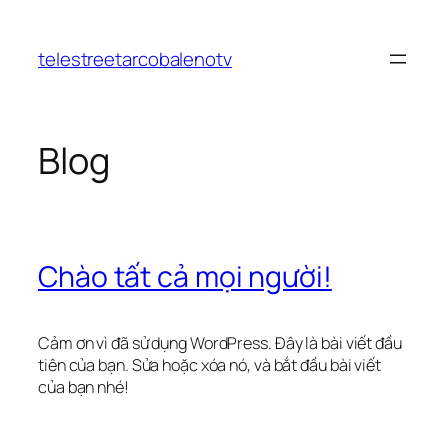
Chuyển
đến
telestreetarcobalenotv
phần
nội
dung
Blog
Chào tất cả mọi người!
Cảm ơn vì đã sử dụng WordPress. Đây là bài viết đầu
tiên của bạn. Sửa hoặc xóa nó, và bắt đầu bài viết
của bạn nhé!