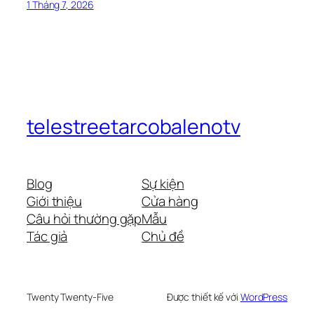
1 Tháng 7, 2026
telestreetarcobalenotv
Blog
Sự kiện
Giới thiệu
Cửa hàng
Câu hỏi thường gặp
Mẫu
Tác giả
Chủ đề
Twenty Twenty-Five
Được thiết kế với
WordPress