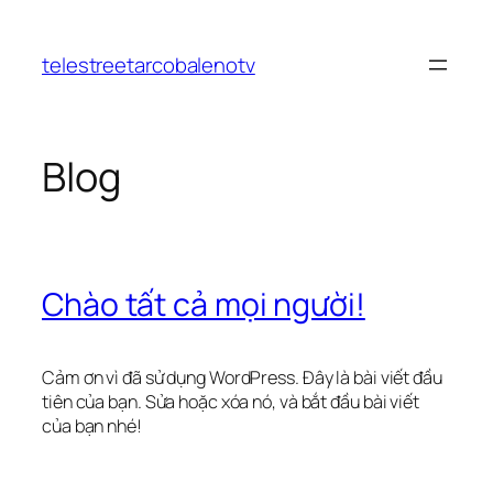
Chuyển
đến
telestreetarcobalenotv
phần
nội
dung
Blog
Chào tất cả mọi người!
Cảm ơn vì đã sử dụng WordPress. Đây là bài viết đầu
tiên của bạn. Sửa hoặc xóa nó, và bắt đầu bài viết
của bạn nhé!