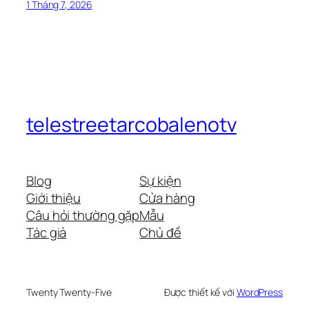
1 Tháng 7, 2026
telestreetarcobalenotv
Blog
Sự kiện
Giới thiệu
Cửa hàng
Câu hỏi thường gặp
Mẫu
Tác giả
Chủ đề
Twenty Twenty-Five
Được thiết kế với
WordPress