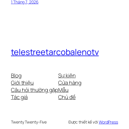
1 Tháng 7, 2026
telestreetarcobalenotv
Blog
Sự kiện
Giới thiệu
Cửa hàng
Câu hỏi thường gặp
Mẫu
Tác giả
Chủ đề
Twenty Twenty-Five
Được thiết kế với
WordPress