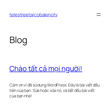
Chuyển
đến
telestreetarcobalenotv
phần
nội
dung
Blog
Chào tất cả mọi người!
Cảm ơn vì đã sử dụng WordPress. Đây là bài viết đầu
tiên của bạn. Sửa hoặc xóa nó, và bắt đầu bài viết
của bạn nhé!