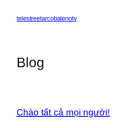
Chuyển
đến
telestreetarcobalenotv
phần
nội
dung
Blog
Chào tất cả mọi người!