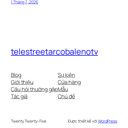
1 Tháng 7, 2026
telestreetarcobalenotv
Blog
Sự kiện
Giới thiệu
Cửa hàng
Câu hỏi thường gặp
Mẫu
Tác giả
Chủ đề
Twenty Twenty-Five
Được thiết kế với
WordPress