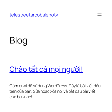
Chuyển
đến
telestreetarcobalenotv
phần
nội
dung
Blog
Chào tất cả mọi người!
Cảm ơn vì đã sử dụng WordPress. Đây là bài viết đầu
tiên của bạn. Sửa hoặc xóa nó, và bắt đầu bài viết
của bạn nhé!