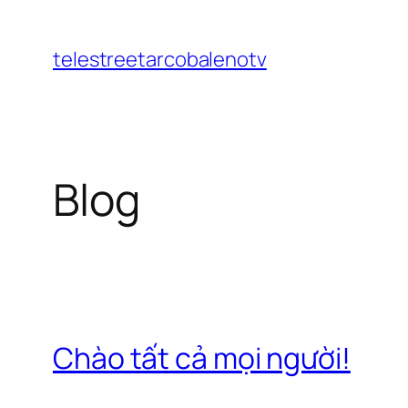
Chuyển
đến
telestreetarcobalenotv
phần
nội
dung
Blog
Chào tất cả mọi người!