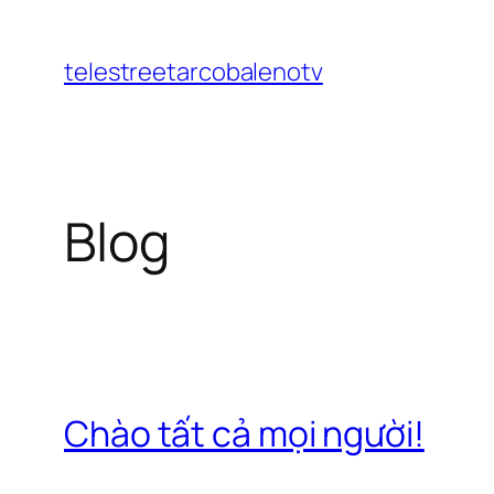
Chuyển
đến
telestreetarcobalenotv
phần
nội
dung
Blog
Chào tất cả mọi người!