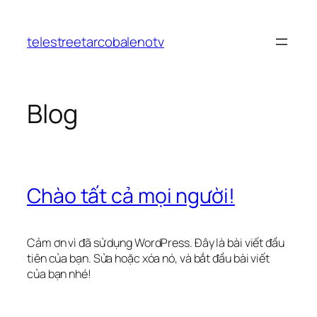
Chuyển
đến
telestreetarcobalenotv
phần
nội
dung
Blog
Chào tất cả mọi người!
Cảm ơn vì đã sử dụng WordPress. Đây là bài viết đầu
tiên của bạn. Sửa hoặc xóa nó, và bắt đầu bài viết
của bạn nhé!