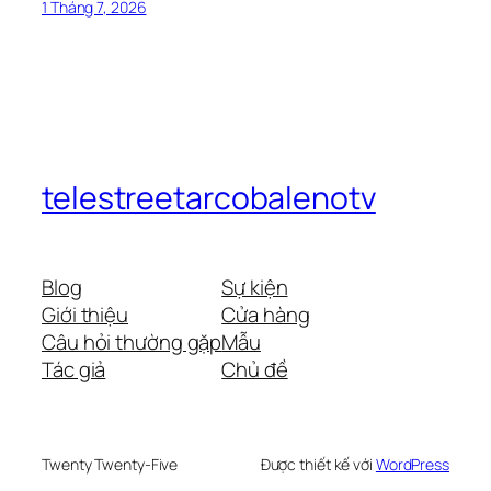
1 Tháng 7, 2026
telestreetarcobalenotv
Blog
Sự kiện
Giới thiệu
Cửa hàng
Câu hỏi thường gặp
Mẫu
Tác giả
Chủ đề
Twenty Twenty-Five
Được thiết kế với
WordPress