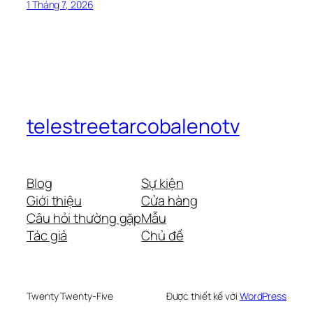
1 Tháng 7, 2026
telestreetarcobalenotv
Blog
Sự kiện
Giới thiệu
Cửa hàng
Câu hỏi thường gặp
Mẫu
Tác giả
Chủ đề
Twenty Twenty-Five
Được thiết kế với
WordPress