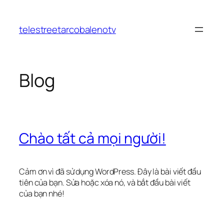
Chuyển
đến
telestreetarcobalenotv
phần
nội
dung
Blog
Chào tất cả mọi người!
Cảm ơn vì đã sử dụng WordPress. Đây là bài viết đầu
tiên của bạn. Sửa hoặc xóa nó, và bắt đầu bài viết
của bạn nhé!