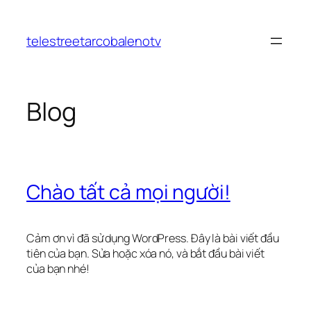
Chuyển
đến
telestreetarcobalenotv
phần
nội
dung
Blog
Chào tất cả mọi người!
Cảm ơn vì đã sử dụng WordPress. Đây là bài viết đầu
tiên của bạn. Sửa hoặc xóa nó, và bắt đầu bài viết
của bạn nhé!