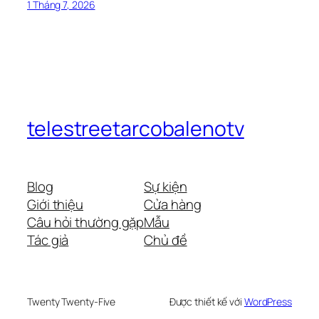
1 Tháng 7, 2026
telestreetarcobalenotv
Blog
Sự kiện
Giới thiệu
Cửa hàng
Câu hỏi thường gặp
Mẫu
Tác giả
Chủ đề
Twenty Twenty-Five
Được thiết kế với
WordPress