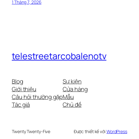
1 Tháng 7, 2026
telestreetarcobalenotv
Blog
Sự kiện
Giới thiệu
Cửa hàng
Câu hỏi thường gặp
Mẫu
Tác giả
Chủ đề
Twenty Twenty-Five
Được thiết kế với
WordPress