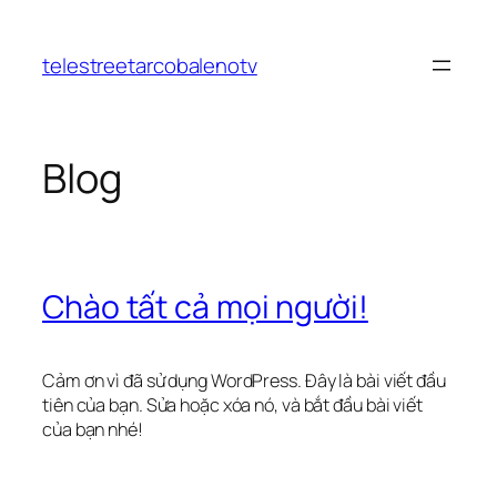
Chuyển
đến
telestreetarcobalenotv
phần
nội
dung
Blog
Chào tất cả mọi người!
Cảm ơn vì đã sử dụng WordPress. Đây là bài viết đầu
tiên của bạn. Sửa hoặc xóa nó, và bắt đầu bài viết
của bạn nhé!