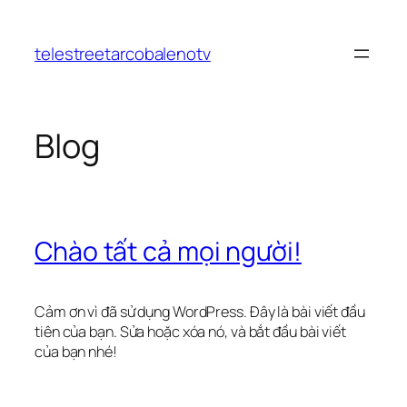
Chuyển
đến
telestreetarcobalenotv
phần
nội
dung
Blog
Chào tất cả mọi người!
Cảm ơn vì đã sử dụng WordPress. Đây là bài viết đầu
tiên của bạn. Sửa hoặc xóa nó, và bắt đầu bài viết
của bạn nhé!