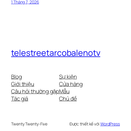
1 Tháng 7, 2026
telestreetarcobalenotv
Blog
Sự kiện
Giới thiệu
Cửa hàng
Câu hỏi thường gặp
Mẫu
Tác giả
Chủ đề
Twenty Twenty-Five
Được thiết kế với
WordPress