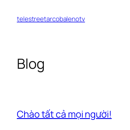
Chuyển
đến
telestreetarcobalenotv
phần
nội
dung
Blog
Chào tất cả mọi người!