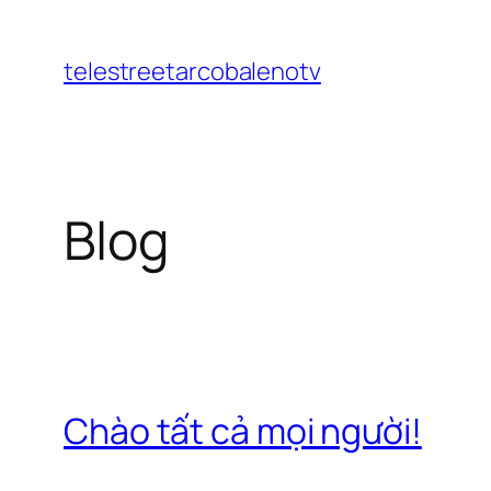
Chuyển
đến
telestreetarcobalenotv
phần
nội
dung
Blog
Chào tất cả mọi người!