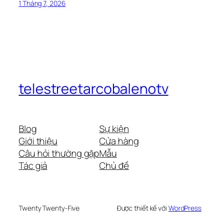
1 Tháng 7, 2026
telestreetarcobalenotv
Blog
Sự kiện
Giới thiệu
Cửa hàng
Câu hỏi thường gặp
Mẫu
Tác giả
Chủ đề
Twenty Twenty-Five
Được thiết kế với
WordPress