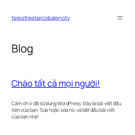
Chuyển
đến
telestreetarcobalenotv
phần
nội
dung
Blog
Chào tất cả mọi người!
Cảm ơn vì đã sử dụng WordPress. Đây là bài viết đầu
tiên của bạn. Sửa hoặc xóa nó, và bắt đầu bài viết
của bạn nhé!