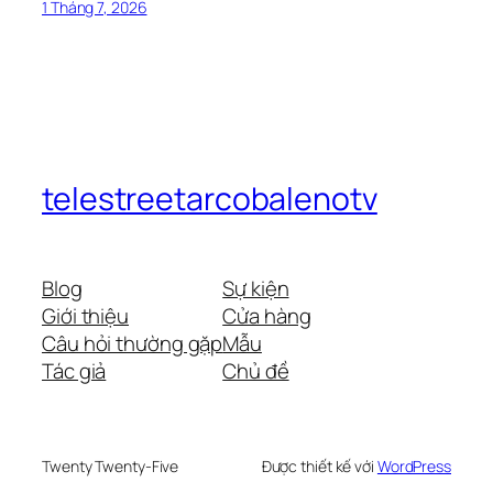
1 Tháng 7, 2026
telestreetarcobalenotv
Blog
Sự kiện
Giới thiệu
Cửa hàng
Câu hỏi thường gặp
Mẫu
Tác giả
Chủ đề
Twenty Twenty-Five
Được thiết kế với
WordPress