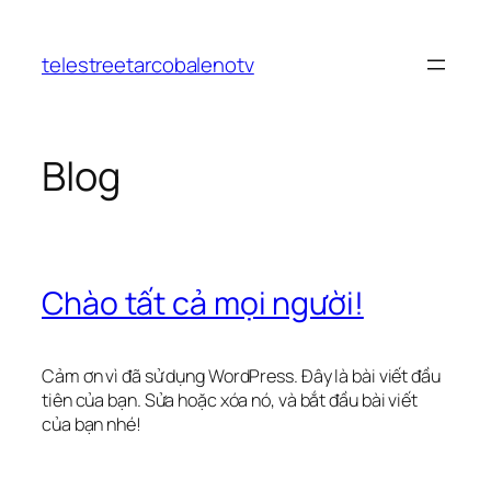
Chuyển
đến
telestreetarcobalenotv
phần
nội
dung
Blog
Chào tất cả mọi người!
Cảm ơn vì đã sử dụng WordPress. Đây là bài viết đầu
tiên của bạn. Sửa hoặc xóa nó, và bắt đầu bài viết
của bạn nhé!