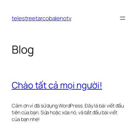
Chuyển
đến
telestreetarcobalenotv
phần
nội
dung
Blog
Chào tất cả mọi người!
Cảm ơn vì đã sử dụng WordPress. Đây là bài viết đầu
tiên của bạn. Sửa hoặc xóa nó, và bắt đầu bài viết
của bạn nhé!