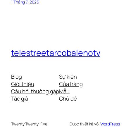
1 Tháng 7, 2026
telestreetarcobalenotv
Blog
Sự kiện
Giới thiệu
Cửa hàng
Câu hỏi thường gặp
Mẫu
Tác giả
Chủ đề
Twenty Twenty-Five
Được thiết kế với
WordPress