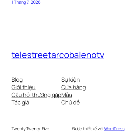
1 Tháng 7, 2026
telestreetarcobalenotv
Blog
Sự kiện
Giới thiệu
Cửa hàng
Câu hỏi thường gặp
Mẫu
Tác giả
Chủ đề
Twenty Twenty-Five
Được thiết kế với
WordPress