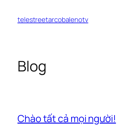
Chuyển
đến
telestreetarcobalenotv
phần
nội
dung
Blog
Chào tất cả mọi người!