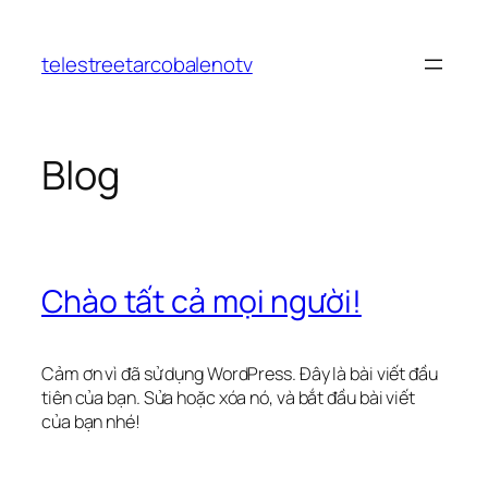
Chuyển
đến
telestreetarcobalenotv
phần
nội
dung
Blog
Chào tất cả mọi người!
Cảm ơn vì đã sử dụng WordPress. Đây là bài viết đầu
tiên của bạn. Sửa hoặc xóa nó, và bắt đầu bài viết
của bạn nhé!