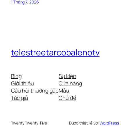
1 Tháng 7, 2026
telestreetarcobalenotv
Blog
Sự kiện
Giới thiệu
Cửa hàng
Câu hỏi thường gặp
Mẫu
Tác giả
Chủ đề
Twenty Twenty-Five
Được thiết kế với
WordPress