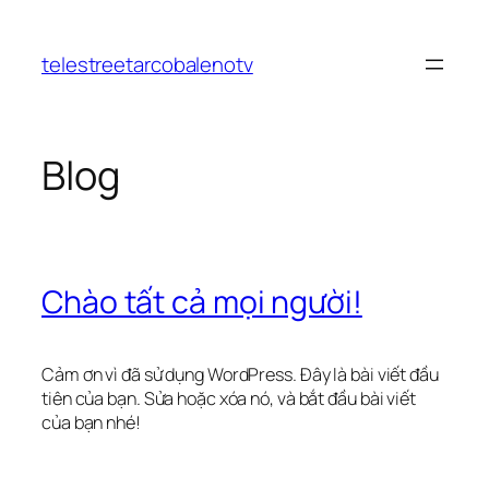
Chuyển
đến
telestreetarcobalenotv
phần
nội
dung
Blog
Chào tất cả mọi người!
Cảm ơn vì đã sử dụng WordPress. Đây là bài viết đầu
tiên của bạn. Sửa hoặc xóa nó, và bắt đầu bài viết
của bạn nhé!