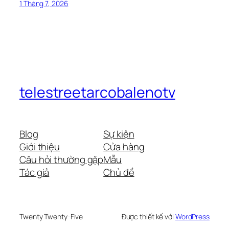
1 Tháng 7, 2026
telestreetarcobalenotv
Blog
Sự kiện
Giới thiệu
Cửa hàng
Câu hỏi thường gặp
Mẫu
Tác giả
Chủ đề
Twenty Twenty-Five
Được thiết kế với
WordPress