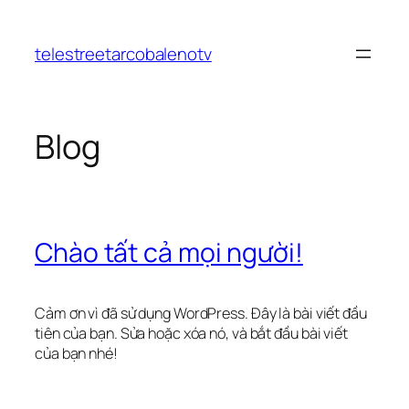
Chuyển
đến
telestreetarcobalenotv
phần
nội
dung
Blog
Chào tất cả mọi người!
Cảm ơn vì đã sử dụng WordPress. Đây là bài viết đầu
tiên của bạn. Sửa hoặc xóa nó, và bắt đầu bài viết
của bạn nhé!