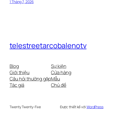
1 Tháng 7, 2026
telestreetarcobalenotv
Blog
Sự kiện
Giới thiệu
Cửa hàng
Câu hỏi thường gặp
Mẫu
Tác giả
Chủ đề
Twenty Twenty-Five
Được thiết kế với
WordPress