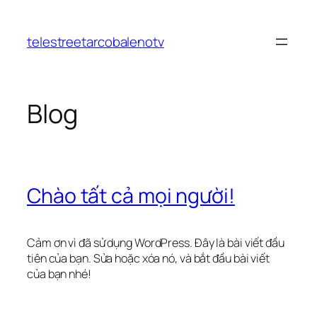
Chuyển
đến
telestreetarcobalenotv
phần
nội
dung
Blog
Chào tất cả mọi người!
Cảm ơn vì đã sử dụng WordPress. Đây là bài viết đầu
tiên của bạn. Sửa hoặc xóa nó, và bắt đầu bài viết
của bạn nhé!