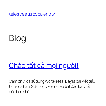
Chuyển
đến
telestreetarcobalenotv
phần
nội
dung
Blog
Chào tất cả mọi người!
Cảm ơn vì đã sử dụng WordPress. Đây là bài viết đầu
tiên của bạn. Sửa hoặc xóa nó, và bắt đầu bài viết
của bạn nhé!