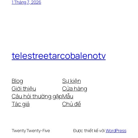
1 Tháng 7, 2026
telestreetarcobalenotv
Blog
Sự kiện
Giới thiệu
Cửa hàng
Câu hỏi thường gặp
Mẫu
Tác giả
Chủ đề
Twenty Twenty-Five
Được thiết kế với
WordPress