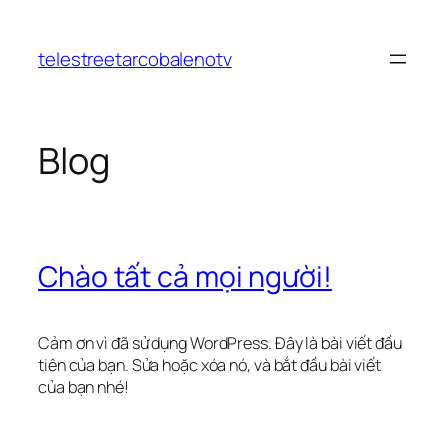
Chuyển
đến
telestreetarcobalenotv
phần
nội
dung
Blog
Chào tất cả mọi người!
Cảm ơn vì đã sử dụng WordPress. Đây là bài viết đầu
tiên của bạn. Sửa hoặc xóa nó, và bắt đầu bài viết
của bạn nhé!