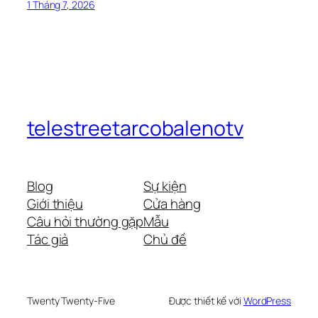
1 Tháng 7, 2026
telestreetarcobalenotv
Blog
Sự kiện
Giới thiệu
Cửa hàng
Câu hỏi thường gặp
Mẫu
Tác giả
Chủ đề
Twenty Twenty-Five
Được thiết kế với
WordPress