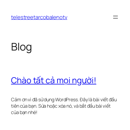
Chuyển
đến
telestreetarcobalenotv
phần
nội
dung
Blog
Chào tất cả mọi người!
Cảm ơn vì đã sử dụng WordPress. Đây là bài viết đầu
tiên của bạn. Sửa hoặc xóa nó, và bắt đầu bài viết
của bạn nhé!