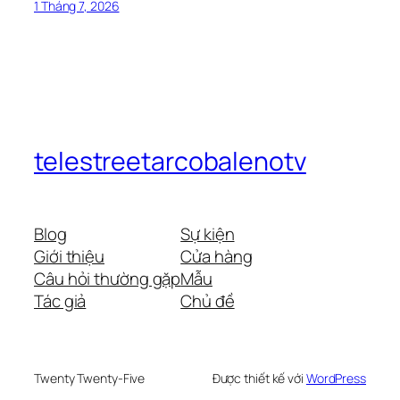
1 Tháng 7, 2026
telestreetarcobalenotv
Blog
Sự kiện
Giới thiệu
Cửa hàng
Câu hỏi thường gặp
Mẫu
Tác giả
Chủ đề
Twenty Twenty-Five
Được thiết kế với
WordPress