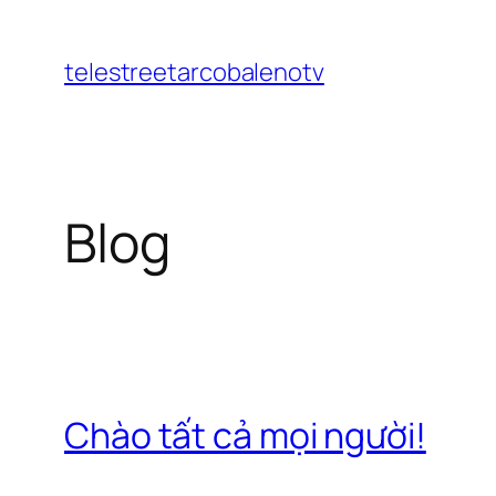
Chuyển
đến
telestreetarcobalenotv
phần
nội
dung
Blog
Chào tất cả mọi người!