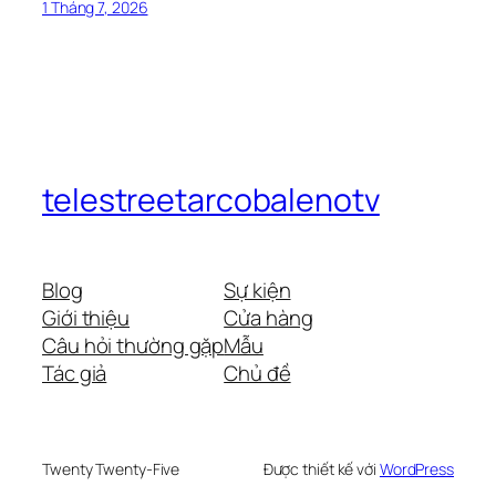
1 Tháng 7, 2026
telestreetarcobalenotv
Blog
Sự kiện
Giới thiệu
Cửa hàng
Câu hỏi thường gặp
Mẫu
Tác giả
Chủ đề
Twenty Twenty-Five
Được thiết kế với
WordPress