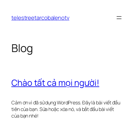
Chuyển
đến
telestreetarcobalenotv
phần
nội
dung
Blog
Chào tất cả mọi người!
Cảm ơn vì đã sử dụng WordPress. Đây là bài viết đầu
tiên của bạn. Sửa hoặc xóa nó, và bắt đầu bài viết
của bạn nhé!