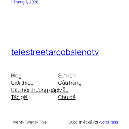
1 Tháng 7, 2026
telestreetarcobalenotv
Blog
Sự kiện
Giới thiệu
Cửa hàng
Câu hỏi thường gặp
Mẫu
Tác giả
Chủ đề
Twenty Twenty-Five
Được thiết kế với
WordPress