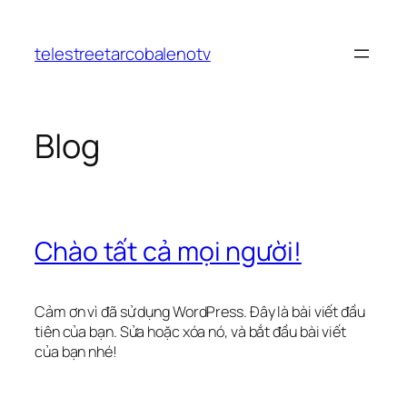
Chuyển
đến
telestreetarcobalenotv
phần
nội
dung
Blog
Chào tất cả mọi người!
Cảm ơn vì đã sử dụng WordPress. Đây là bài viết đầu
tiên của bạn. Sửa hoặc xóa nó, và bắt đầu bài viết
của bạn nhé!