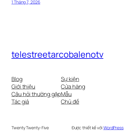
1 Tháng 7, 2026
telestreetarcobalenotv
Blog
Sự kiện
Giới thiệu
Cửa hàng
Câu hỏi thường gặp
Mẫu
Tác giả
Chủ đề
Twenty Twenty-Five
Được thiết kế với
WordPress