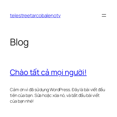
Chuyển
đến
telestreetarcobalenotv
phần
nội
dung
Blog
Chào tất cả mọi người!
Cảm ơn vì đã sử dụng WordPress. Đây là bài viết đầu
tiên của bạn. Sửa hoặc xóa nó, và bắt đầu bài viết
của bạn nhé!