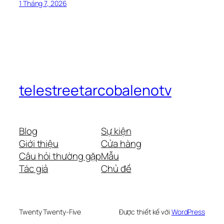
1 Tháng 7, 2026
telestreetarcobalenotv
Blog
Sự kiện
Giới thiệu
Cửa hàng
Câu hỏi thường gặp
Mẫu
Tác giả
Chủ đề
Twenty Twenty-Five
Được thiết kế với
WordPress