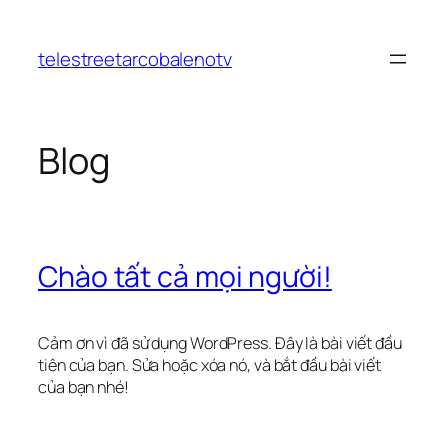
Chuyển
đến
telestreetarcobalenotv
phần
nội
dung
Blog
Chào tất cả mọi người!
Cảm ơn vì đã sử dụng WordPress. Đây là bài viết đầu
tiên của bạn. Sửa hoặc xóa nó, và bắt đầu bài viết
của bạn nhé!