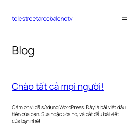
Chuyển
đến
telestreetarcobalenotv
phần
nội
dung
Blog
Chào tất cả mọi người!
Cảm ơn vì đã sử dụng WordPress. Đây là bài viết đầu
tiên của bạn. Sửa hoặc xóa nó, và bắt đầu bài viết
của bạn nhé!