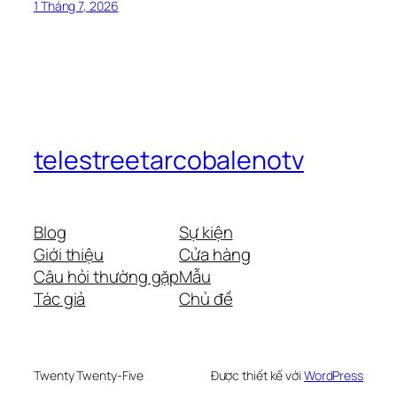
1 Tháng 7, 2026
telestreetarcobalenotv
Blog
Sự kiện
Giới thiệu
Cửa hàng
Câu hỏi thường gặp
Mẫu
Tác giả
Chủ đề
Twenty Twenty-Five
Được thiết kế với
WordPress