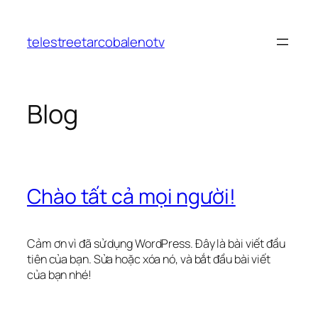
Chuyển
đến
telestreetarcobalenotv
phần
nội
dung
Blog
Chào tất cả mọi người!
Cảm ơn vì đã sử dụng WordPress. Đây là bài viết đầu
tiên của bạn. Sửa hoặc xóa nó, và bắt đầu bài viết
của bạn nhé!