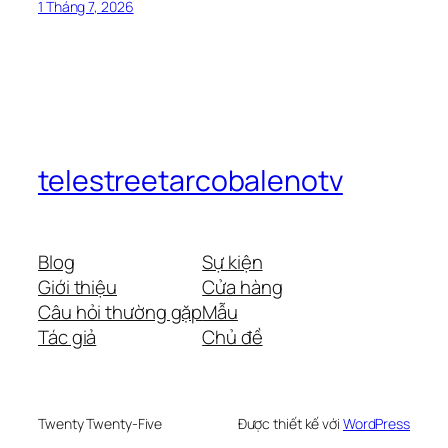
1 Tháng 7, 2026
telestreetarcobalenotv
Blog
Sự kiện
Giới thiệu
Cửa hàng
Câu hỏi thường gặp
Mẫu
Tác giả
Chủ đề
Twenty Twenty-Five
Được thiết kế với
WordPress