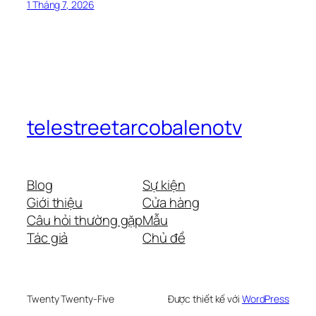
1 Tháng 7, 2026
telestreetarcobalenotv
Blog
Sự kiện
Giới thiệu
Cửa hàng
Câu hỏi thường gặp
Mẫu
Tác giả
Chủ đề
Twenty Twenty-Five
Được thiết kế với
WordPress