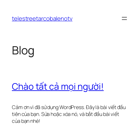
Chuyển
đến
telestreetarcobalenotv
phần
nội
dung
Blog
Chào tất cả mọi người!
Cảm ơn vì đã sử dụng WordPress. Đây là bài viết đầu
tiên của bạn. Sửa hoặc xóa nó, và bắt đầu bài viết
của bạn nhé!